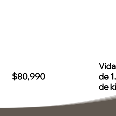
Vida
$80,990
de 1
de k