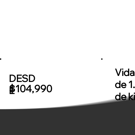
Vida
DESD
de 1
$104,990
E
de k