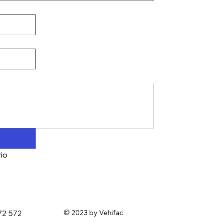
io
72 572
© 2023 by Vehifac