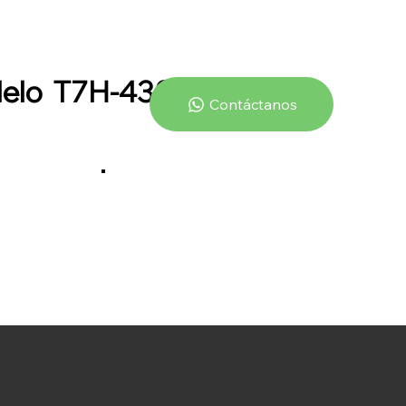
elo
T7H-430
Contáctanos