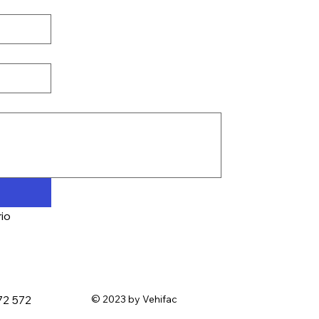
io
72 572
© 2023 by Vehifac