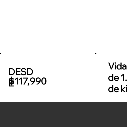
Vida
DESD
de 1
$117,990
E
de k